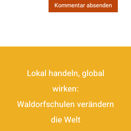
Lokal handeln, global
wirken:
Waldorfschulen verändern
die Welt